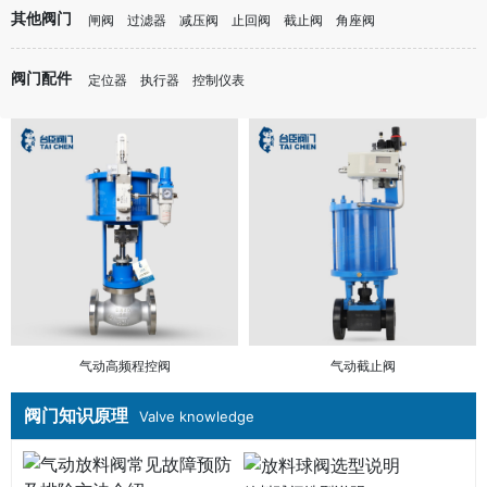
其他阀门
闸阀
过滤器
减压阀
止回阀
截止阀
角座阀
阀门配件
定位器
执行器
控制仪表
气动高频程控阀
气动截止阀
阀门知识原理
Valve knowledge