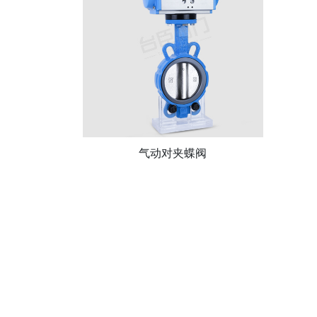
气动对夹蝶阀