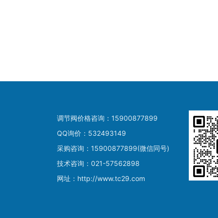
调节阀价格咨询：15900877899
QQ询价：532493149
采购咨询：15900877899(微信同号)
技术咨询：021-57562898
网址：http://www.tc29.com