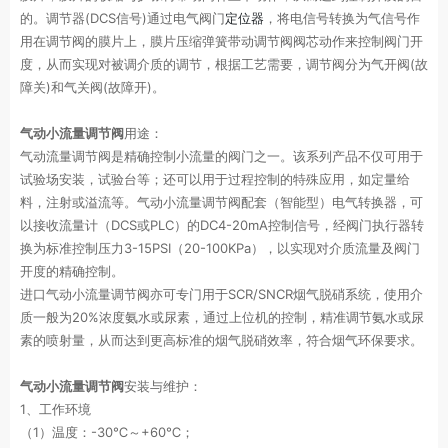
的。调节器(DCS信号)通过电气阀门
定位器
，将电信号转换为气信号作
用在调节阀的膜片上，膜片压缩弹簧带动调节阀阀芯动作来控制阀门开
度，从而实现对被调介质的调节，根据工艺需要，调节阀分为气开阀(故
障关)和气关阀(故障开)。
气动小流量调节阀
用途：
气动流量调节阀是精确控制小流量的阀门之一。该系列产品不仅可用于
试验场安装，试验台等；还可以用于过程控制的特殊应用，如定量给
料，注射或溢流等。气动小流量调节阀配套（智能型）电气转换器，可
以接收流量计（DCS或PLC）的DC4-20mA控制信号，经阀门执行器转
换为标准控制压力3-15PSI（20-100KPa），以实现对介质流量及阀门
开度的精确控制。
进口气动小流量调节阀亦可专门用于SCR/SNCR烟气脱硝系统，使用介
质一般为20%浓度氨水或尿素，通过上位机的控制，精准调节氨水或尿
素的喷射量，从而达到更高标准的烟气脱硝效率，符合烟气环保要求。
气动小流量调节阀
安装与维护：
1、工作环境
（1）温度：-30℃～+60℃；