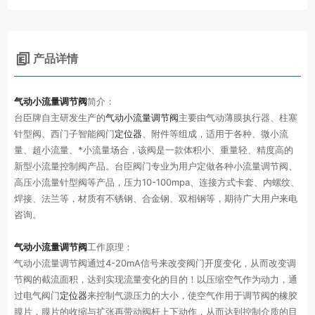
产品详情
气动小流量调节阀
简介：
台臣牌自主研发生产的
气动小流量调节阀
主要由气动薄膜执行器、柱塞
针型阀、西门子智能阀门
定位器
、附件等组成，适用于各种、微小流
量、超小流量、*小流量场合，该阀是一款体积小、重量轻、精度高的
新型小流量控制阀产品。台臣阀门专业为用户定做各种小流量调节阀、
高压小流量针型阀等产品，压力10-100mpa、连接方式卡套、内螺纹、
焊接、法兰等，材质有不锈钢、合金钢、双相钢等，期待广大用户来电
咨询。
气动小流量调节阀
工作原理：
气动小流量调节阀通过4-20mA信号来改变阀门开度变化，从而改变调
节阀的截流面积，达到实现流量变化的目的！以压缩空气作为动力，通
过电气阀门
定位器
来控制气源压力的大小，使空气作用于调节阀的橡胶
膜片，膜片的收缩与扩张再带动阀杆上下动作，从而达到控制介质的目