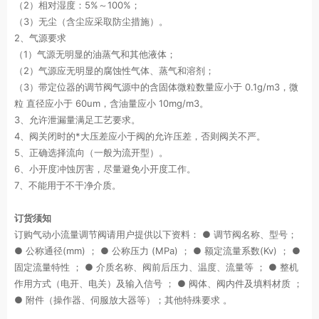
（2）相对湿度：5%～100%；
（3）无尘（含尘应采取防尘措施）。
2、气源要求
（1）气源无明显的油蒸气和其他液体；
（2）气源应无明显的腐蚀性气体、蒸气和溶剂；
（3）带定位器的调节阀气源中的含固体微粒数量应小于 0.1g/m3，微
粒 直径应小于 60um，含油量应小 10mg/m3。
3、允许泄漏量满足工艺要求。
4、阀关闭时的*大压差应小于阀的允许压差，否则阀关不严。
5、正确选择流向（一般为流开型）。
6、小开度冲蚀厉害，尽量避免小开度工作。
7、不能用于不干净介质。
订货须知
订购气动小流量调节阀请用户提供以下资料： ● 调节阀名称、型号；
● 公称通径(mm) ； ● 公称压力 (MPa) ； ● 额定流量系数(Kv) ； ●
固定流量特性 ； ● 介质名称、阀前后压力、温度、流量等 ； ● 整机
作用方式（电开、电关）及输入信号 ； ● 阀体、阀内件及填料材质 ；
● 附件（操作器、伺服放大器等）；其他特殊要求 。