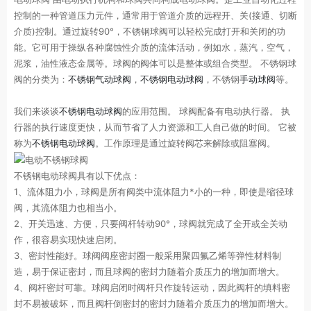
控制的一种管道压力元件，通常用于管道介质的远程开、关(接通、切断
介质)控制。通过旋转90°，不锈钢球阀可以轻松完成打开和关闭的功
能。它可用于操纵各种腐蚀性介质的流体活动，例如水，蒸汽，空气，
泥浆，油性液态金属等。球阀的阀体可以是整体或组合类型。 不锈钢球
阀的分类为：
不锈钢气动球阀
，
不锈钢电动球阀
，不锈钢
手动球阀
等。
我们来谈谈
不锈钢电动球阀
的应用范围。 球阀配备有电动执行器。 执
行器的执行速度更快，从而节省了人力资源和工人自己做的时间。 它被
称为
不锈钢电动球阀
。工作原理是通过旋转阀芯来解除或阻塞阀。
不锈钢电动球阀具有以下优点：
1、流体阻力小，球阀是所有阀类中流体阻力*小的一种，即使是缩径球
阀，其流体阻力也相当小。
2、开关迅速、方便，只要阀杆转动90°，球阀就完成了全开或全关动
作，很容易实现快速启闭。
3、密封性能好。球阀阀座密封圈一般采用聚四氟乙烯等弹性材料制
造，易于保证密封，而且球阀的密封力随着介质压力的增加而增大。
4、阀杆密封可靠。球阀启闭时阀杆只作旋转运动，因此阀杆的填料密
封不易被破坏，而且阀杆倒密封的密封力随着介质压力的增加而增大。