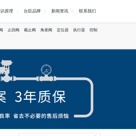
知识原理
台臣品牌
新闻资讯
联系我们
阀
止回阀
截止阀
角座阀
定位器
执行器
控制