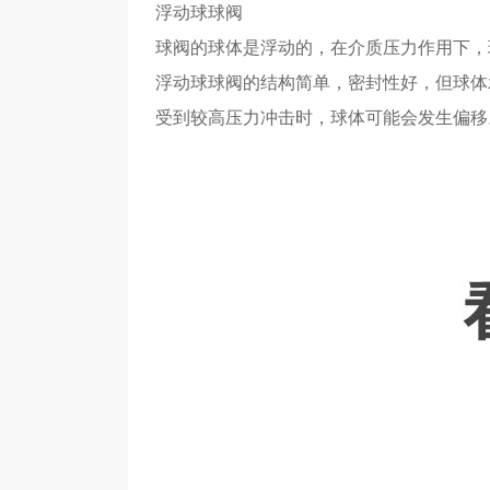
浮动球球阀
球阀的球体是浮动的，在介质压力作用下，
浮动球球阀的结构简单，密封性好，但球体
受到较高压力冲击时，球体可能会发生偏移