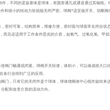
的动作，不同的是旋塞体是球体，有圆形通孔或通道通过其轴线。
操作和很小的转动力矩就能关闭严密。球阀*适宜做开关、切断阀
凑，密封可靠，结构简单，维修方便，密封面与球面常在闭合状
，而且还适用于工作条件恶劣的介质，如氧气、过氧化氢、甲烷
门来使阀门畅通或闭塞。球阀开关轻便，体积小，可以做成很大口
在各行业得到广泛的应用。
型的阀门，只有它的关闭件是个球体，球体绕阀体中心线作旋转来
、分配和改变介质的流动方向。