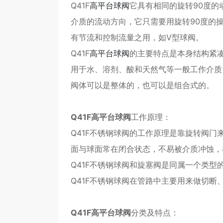
Q41F
高平台球阀
它具有相同的旋转90度
介质的流动方向，它只需要用旋转90度的
有节流和控制流量之用，如V型球阀。
Q41F
高平台球阀
的主要特点是本身结构紧
用于水、溶剂、酸和天然气等一般工作介质
阀体可以是整体的，也可以是组合式的。
Q41F高平台球阀
工作原理：
Q41F不锈钢球阀的工作原理是靠旋转阀
面与球面常在闭合状态，不易被介质冲蚀，
Q41F不锈钢球阀和旋塞阀是同属一个类
Q41F不锈钢球阀在管路中主要用来做切断
Q41F高平台球阀
分类及特点：